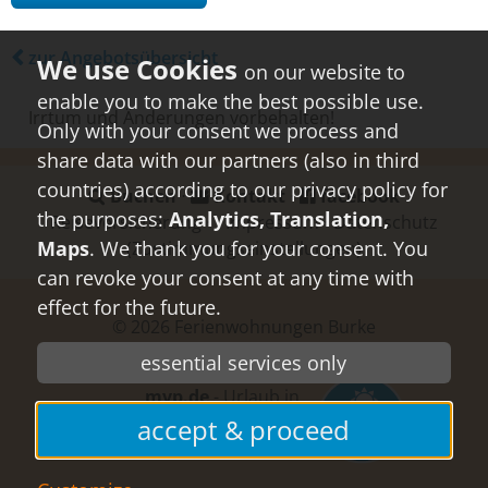
zur Angebotsübersicht
on our website to
enable you to make the best possible use.
Irrtum und Änderungen vorbehalten!
Only with your consent we process and
share data with our partners (also in third
countries) according to our privacy policy for
Buchen
⋅
Kontakt
⋅
facebook
the purposes:
Analytics, Translation,
Reiseversicherung
⋅
⋅
Impressum
⋅
Datenschutz
Maps
. We thank you for your consent. You
(Zustimmungseinstellungen)
can revoke your consent at any time with
effect for the future.
© 2026
Ferienwohnungen Burke
essential services only
mvp.de
- Urlaub in
Mecklenburg-
accept & proceed
Vorpommern